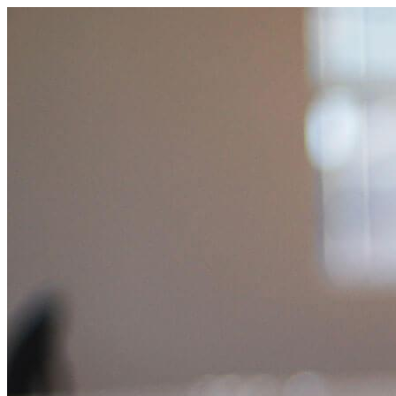
コ
ン
テ
ン
ツ
へ
ス
キ
ッ
プ