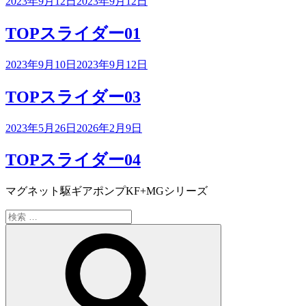
投
2023年9月12日
2023年9月12日
稿
日:
TOPスライダー01
投
2023年9月10日
2023年9月12日
稿
日:
TOPスライダー03
投
2023年5月26日
2026年2月9日
稿
日:
TOPスライダー04
マグネット駆ギアポンプKF+MGシリーズ
検
索:
検
索